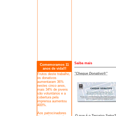
Saiba mais
Comemoramos 11
anos de vida!!!
"Cheque Donativo®"
Frutos deste trabalho,
os donativos
aumentaram 36%
nestes cinco anos,
mais 34% de jovens
são voluntários e a
cobertura pela
imprensa aumentou
400%.
Aos patrocinadores
O que é o Terceiro Setor