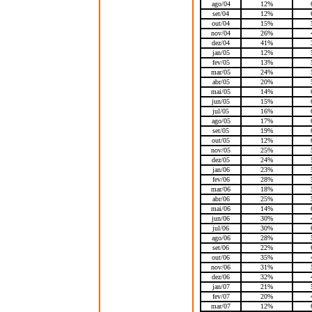
ago/04
12%
set/04
12%
out/04
15%
nov/04
26%
dez/04
41%
jan/05
12%
fev/05
13%
mar/05
24%
abr/05
20%
mai/05
14%
jun/05
15%
jul/05
16%
ago/05
17%
set/05
19%
out/05
12%
nov/05
25%
dez/05
24%
jan/06
23%
fev/06
28%
mar/06
18%
abr/06
25%
mai/06
14%
jun/06
30%
jul/06
30%
ago/06
28%
set/06
22%
out/06
35%
nov/06
31%
dez/06
32%
jan/07
21%
fev/07
20%
mar/07
12%