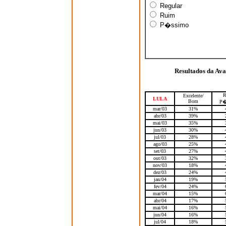
Regular
Ruim
P�ssimo
Resultados da Av
R
Excelente/
LULA
Bom
P�
mar/03
31%
abr/03
39%
mai/03
35%
jun/03
30%
jul/03
28%
ago/03
25%
set/03
27%
out/03
32%
nov/03
18%
dez/03
24%
jan/04
19%
fev/04
24%
mar/04
15%
abr/04
17%
mai/04
16%
jun/04
16%
jul/04
18%