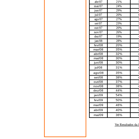
abr/07
21%
mai/07
24%
jun/07
29%
jul/07
20%
ago/07
27%
set/07
23%
out/07
20%
nov/07
26%
dez/07
19%
jan/08
28%
fev/08
20%
mar/08
35%
abr/08
32%
mai/08
30%
jun/08
30%
jul/08
31%
ago/08
35%
set/08
38%
out/08
37%
nov/08
38%
dez/08
44%
jan/09
54%
fev/09
50%
mar/09
46%
abr/09
40%
mai/09
36%
Ver Resultados da 