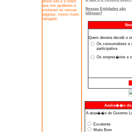
deste site e a todos
que nos ajudaram e
Nossas Entidades são
visitaram as nossas
Idôneas?
páginas, nosso muito
obrigado.
Neo
Quem deveria decidir o 
Os consumidores e a
participativa
Os empres�rios e s
Avalia��o do 
A atua��o do Governo Lul
Excelente
Muito Bom