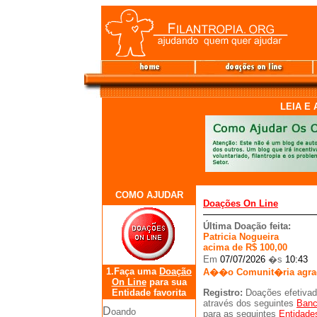
LEIA E
COMO AJUDAR
Doações On Line
Última Doação feita:
Patricia Nogueira
acima de R$ 100,00
Em
07/07/2026
�s
10:43
1.Faça uma
Doação
A��o Comunit�ria
agra
On Line
para sua
Entidade favorita
Registro:
Doações efetiva
através dos seguintes
Ban
D
oando
para as seguintes
Entidade