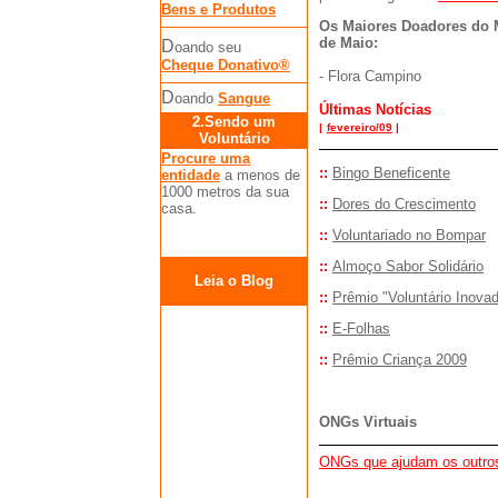
Bens e Produtos
Os Maiores Doadores do 
de Maio:
D
oando seu
Cheque Donativo®
- Flora Campino
D
oando
Sangue
Últimas Notícias
2.Sendo um
|
fevereiro/09
|
Voluntário
Procure uma
::
Bingo Beneficente
entidade
a menos de
1000 metros da sua
::
Dores do Crescimento
casa.
::
Voluntariado no Bompar
::
Almoço Sabor Solidário
Leia o Blog
::
Prêmio "Voluntário Inovad
::
E-Folhas
::
Prêmio Criança 2009
ONGs Virtuais
ONGs que ajudam os outro